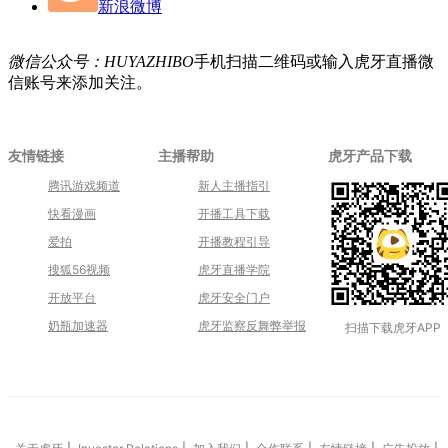
新浪微博
微信公众号：
HUYAZHIBO
手机扫描二维码或输入虎牙直播微
信账号来添加关注。
虎牙产品下载
友情链接
主播帮助
腾讯游戏频道
新人主播指引
快看漫画
开播工具下载
爱拍
开播教程引导
搜狐56视频
虎牙直播学院
开放平台
虎牙安全门户
奶瓶加速器
虎牙监察反舞弊举报
扫描下载虎牙APP