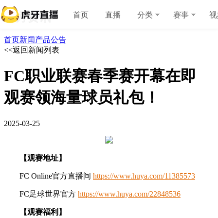
虎
牙
首页
直播
分类
赛事
视
官方资讯
搜
索
首页
新闻
产品
公告
<<返回新闻列表
FC职业联赛春季赛开幕在即
观赛领海量球员礼包！
2025-03-25
【观赛地址】
FC Online官方直播间
https://www.huya.com/11385573
FC足球世界官方
https://www.huya.com/22848536
【观赛福利】